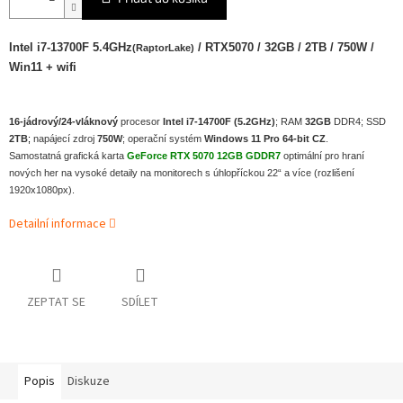
Intel i7-13700F 5.4GHz
/ RTX5070 / 32GB / 2TB / 750W /
(RaptorLake)
Win11 + wifi
16-jádrový/24-vláknový
procesor
Intel i7-14
70
0F (5.2GHz)
; RAM
32GB
DDR4; SSD
2TB
;
napájecí zdroj
750W
; operační systém
Windows 11 Pro 64-bit CZ
.
Samostatná grafická karta
GeForce RTX 5070 12GB GDDR7
optimální pro hraní
nových her na vysoké detaily na monitorech s úhlopříckou 22“ a více (rozlišení
1920x1080px).
Detailní informace
ZEPTAT SE
SDÍLET
Popis
Diskuze