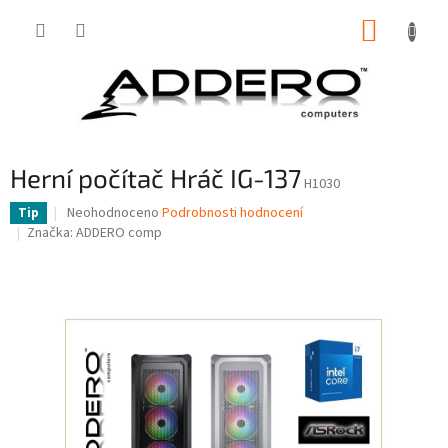
Přejít
NÁKUP
na
obsah
KOŠÍK
Herní počítač Hráč IG-137
H1030
Průměrné
Neohodnoceno
Podrobnosti hodnocení
Tip
hodnocení
Značka:
ADDERO comp
produktu
je
0,0
z
5
hvězdiček.