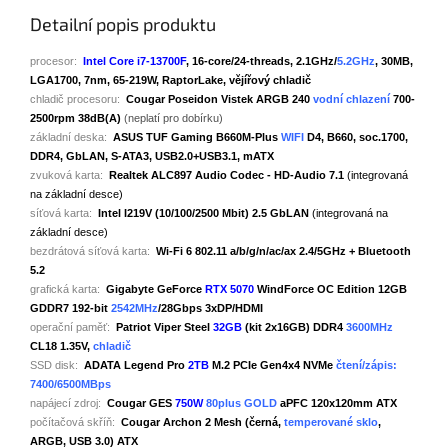
Detailní popis produktu
procesor:
Intel Core i7-13700F
, 16-core/24-threads, 2.1GHz/
5.2GHz
, 30MB,
LGA1700, 7nm, 65-219W
, RaptorLake, vějířový chladič
chladič procesoru:
Cougar Poseidon Vistek ARGB 240
vodní chlazení
700-
2500rpm 38dB(A)
(neplatí pro dobírku)
základní deska:
ASUS TUF Gaming B660M-Plus
WIFI
D4, B660, soc.1700,
DDR4, GbLAN, S-ATA3, USB2.0+USB3.1, mATX
zvuková karta:
Realtek ALC897 Audio Codec - HD-Audio 7.1
(integrovaná
na základní desce)
síťová karta:
Intel I219V (10/100/2500 Mbit) 2.5 GbLAN
(integrovaná na
základní desce)
bezdrátová síťová karta:
Wi-Fi 6 802.11 a/b/g/n/ac/ax 2.4/5GHz + Bluetooth
5.2
grafická karta:
Gigabyte GeForce
RTX 5070
WindForce OC Edition 12GB
GDDR7 192-bit
2542MHz
/28Gbps 3xDP/HDMI
operační paměť:
Patriot Viper Steel
32GB
(kit 2x16GB) DDR4
3600MHz
CL18 1.35V,
chladič
SSD disk:
ADATA Legend Pro
2TB
M.2 PCIe Gen4x4 NVMe
čtení/zápis:
7400/6500MBps
napájecí zdroj:
Cougar GES
750W
80plus GOLD
aPFC 120x120mm ATX
počítačová skříň:
Cougar Archon 2 Mesh (černá,
temperované sklo
,
ARGB, USB 3.0) ATX