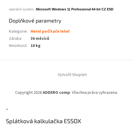
operační systém:
Microsoft Windows 11 Professional 64-bit CZ ESD
Doplňkové parametry
Kategorie
:
Herní počítače Intel
Záruka
:
36 měsíců
Hmotnost
:
10 kg
Z
á
Vytvořil Shoptet
p
a
t
Copyright 2026
ADDERO comp
. Všechna práva vyhrazena.
í
×
Splátková kalkulačka ESSOX