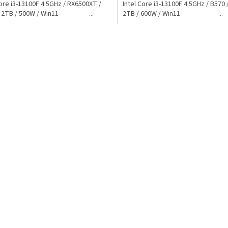
Core i3-13100F 4.5GHz / RX6500XT /
Intel Core i3-13100F 4.5GHz / B570 
/ 2TB / 500W / Win11 ...
2TB / 600W / Win11 ...
O
v
l
á
d
a
c
í
p
r
v
k
y
v
ý
p
i
s
u