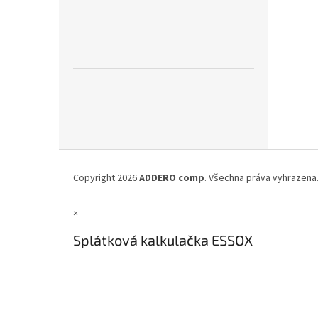
Z
á
Copyright 2026
ADDERO comp
. Všechna práva vyhrazena
p
a
×
t
í
Splátková kalkulačka ESSOX