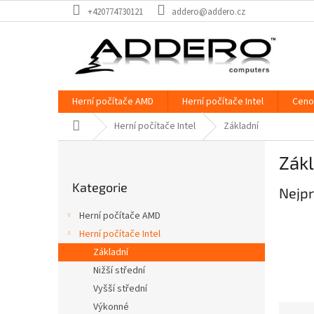
Přejít
+420774730121
addero@addero.cz
na
obsah
Herní počítače AMD
Herní počítače Intel
Ceno
Domů
Herní počítače Intel
Základní
P
Zákl
o
Přeskočit
s
Kategorie
kategorie
Nejpr
t
r
Herní počítače AMD
a
Herní počítače Intel
n
Základní
n
í
Nižší střední
p
Vyšší střední
a
Výkonné
Ř