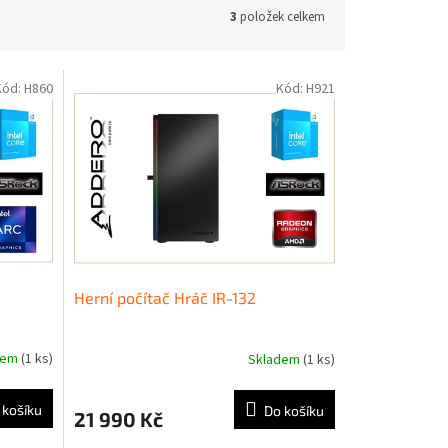
3
položek celkem
Kód:
H860
Kód:
H921
Herní počítač Hráč IR-132
dem
(1 ks)
Skladem
(1 ks)
 košíku
Do košíku
21 990 Kč