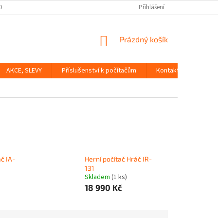
OBNÍCH ÚDAJŮ
Přihlášení
NÁKUPNÍ
Prázdný košík
KOŠÍK
AKCE, SLEVY
Příslušenství k počítačům
Kontakty
Dopr
č IA-
Herní počítač Hráč IR-
131
Skladem
(1 ks)
18 990 Kč