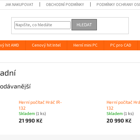
JAK NAKUPOVAT
OBCHODNÍ PODMÍNKY
PODMÍNKY OCHRANY OS
HLEDAT
vý hit AMD
Cenový hit Intel
Herní mini PC
PC pro CAD
adní
odávanější
Herní počítač Hráč IR-
Herní počítač Hrá
132
132
Skladem
(1 ks)
Skladem
(1 ks)
21 990 Kč
20 990 Kč