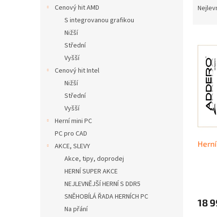
n
a
Cenový hit AMD
Nejlev
e
z
S integrovanou grafikou
l
e
Nižší
V
n
Střední
ý
í
Vyšší
p
p
i
r
Cenový hit Intel
s
o
Nižší
p
d
Střední
r
u
Vyšší
o
k
Herní mini PC
d
t
PC pro CAD
u
ů
Herní
k
AKCE, SLEVY
t
Akce, tipy, doprodej
ů
HERNÍ SUPER AKCE
NEJLEVNĚJŠÍ HERNÍ S DDR5
SNĚHOBÍLÁ ŘADA HERNÍCH PC
18 9
Na přání