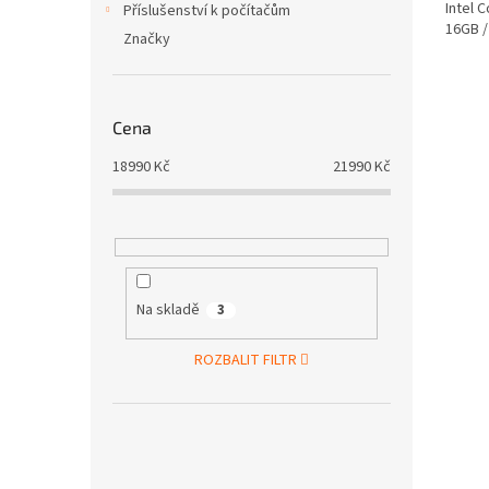
Intel 
Příslušenství k počítačům
16GB 
Značky
Cena
18990
Kč
21990
Kč
Na skladě
3
ROZBALIT FILTR