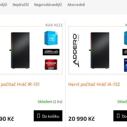
nější
Nejdražší
Nejprodávanější
Abecedně
Kód:
H112
 počítač Hráč IR-131
Herní počítač Hráč IA-132
Skladem
(1 ks)
Skla
Do košíku
Do
90 Kč
20 990 Kč