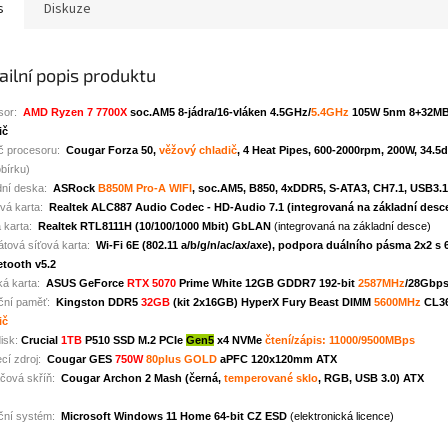
s
Diskuze
ailní popis produktu
sor:
AMD Ryzen 7 7700X
soc.AM5 8-jádra/16-vláken 4.5GHz/
5.4GHz
105W 5nm 8+32MB 
ič
č procesoru:
Cougar Forza 50,
věžový chladič
, 4 Heat Pipes, 600-2000rpm, 200W, 34.5
bírku)
dní deska:
ASRock
B850M Pro-A WIFI
, soc.AM5, B850, 4xDDR5, S-ATA3, CH7.1, USB3.
vá karta:
Realtek ALC887 Audio Codec - HD-Audio 7.1 (integrovaná na základní desc
 karta:
Realtek RTL8111H (10/100/1000 Mbit) GbLAN
(integrovaná na základní desce)
átová síťová karta:
Wi-Fi 6E (802.11 a/b/g/n/ac/ax/axe), podpora duálního pásma 2x2 s
etooth v5.2
ká karta:
ASUS GeForce
RTX 5070
Prime White 12GB GDDR7 192-bit
2587MHz
/28Gbp
ční paměť:
Kingston DDR5
32GB
(kit 2x16GB) HyperX Fury Beast DIMM
5600MHz
CL36
ič
isk:
Crucial
1TB
P510 SSD M.2 PCIe
Gen5
x4 NVMe
čtení/zápis: 11000/9500MBps
cí zdroj:
Cougar GES
750W
80plus GOLD
aPFC 120x120mm ATX
ačová skříň:
Cougar Archon 2 Mash (černá,
temperované sklo
, RGB, USB 3.0) ATX
ční systém:
Microsoft Windows 11 Home 64-bit CZ ESD
(elektronická licence)