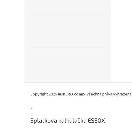
Z
á
Copyright 2026
ADDERO comp
. Všechna práva vyhrazena
p
a
×
t
í
Splátková kalkulačka ESSOX