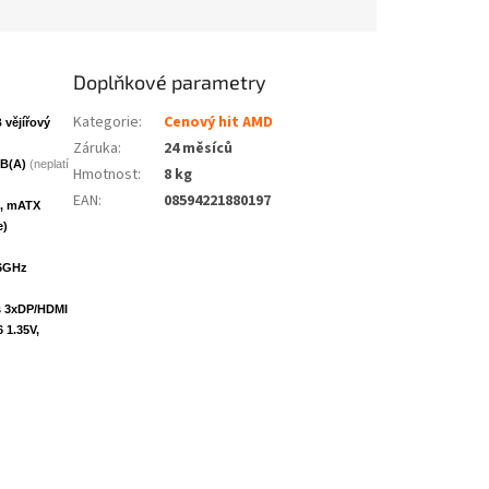
Doplňkové parametry
Kategorie
:
Cenový hit AMD
vějířový
Záruka
:
24 měsíců
dB(A)
(neplatí
Hmotnost
:
8 kg
EAN
:
08594221880197
1, mATX
e)
 6GHz
s 3xDP/HDMI
 1.35V,