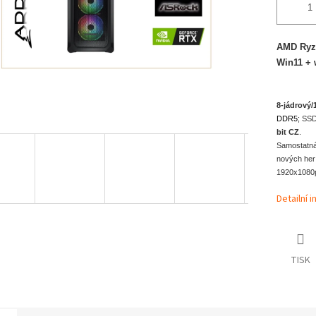
AMD Ryze
W
8-jádrový/
DDR5
; SS
bit CZ
.
Samostatná
nových her 
1920x1080p
Detailní 
TISK