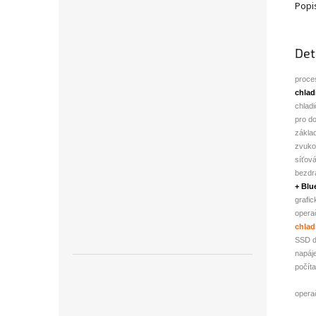
Popi
Det
proce
chlad
chladi
pro do
zákla
zvuko
síťová
bezdr
+ Blu
grafic
opera
chlad
SSD d
napáje
počít
opera