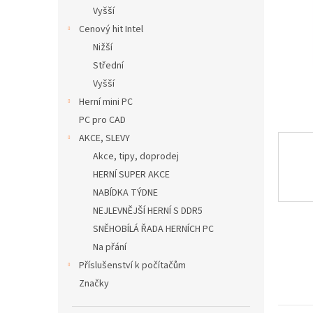
n
Vyšší
e
Cenový hit Intel
l
Nižší
Střední
Vyšší
Herní mini PC
PC pro CAD
AKCE, SLEVY
Akce, tipy, doprodej
HERNÍ SUPER AKCE
NABÍDKA TÝDNE
NEJLEVNĚJŠÍ HERNÍ S DDR5
SNĚHOBÍLÁ ŘADA HERNÍCH PC
Na přání
Příslušenství k počítačům
Značky