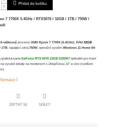
Přidat do košíku
n 7 7700X 5.4GHz / RTX5070 / 32GB / 1TB / 750W /
in11 + wifi
16-vláknový
procesor
AMD Ryzen 7 7700X (5.4GHz)
;
RAM
32GB
D
1TB
; napájecí zdroj
750W
; operační systém
Windows 11 Home 64-
 grafická karta
GeForce RTX 5070 12GB GDDR7
optimální pro hraní
na vysoké detaily na monitorech s úhlopříckou 22“ a více (rozlišení
x).
informace
ZEPTAT SE
SDÍLET