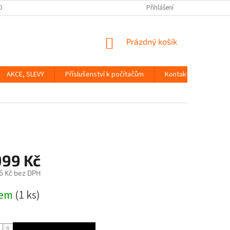
OBNÍCH ÚDAJŮ
Přihlášení
NÁKUPNÍ
Prázdný košík
KOŠÍK
AKCE, SLEVY
Příslušenství k počítačům
Kontakty
Dopr
999 Kč
6 Kč bez DPH
dem
(1 ks)