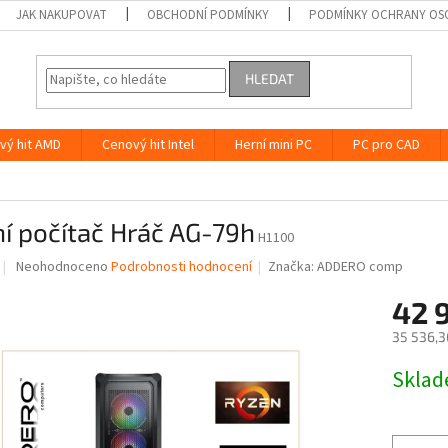
JAK NAKUPOVAT
OBCHODNÍ PODMÍNKY
PODMÍNKY OCHRANY OS
HLEDAT
vý hit AMD
Cenový hit Intel
Herní mini PC
PC pro CAD
h
í počítač Hráč AG-79h
H1100
Průměrné
Neohodnoceno
Podrobnosti hodnocení
Značka:
ADDERO comp
hodnocení
produktu
42 
je
35 536,3
0,0
z
Měrná
Skla
5
cena:
hvězdiček.