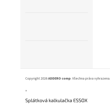
Z
á
Copyright 2026
ADDERO comp
. Všechna práva vyhrazena
p
a
×
t
í
Splátková kalkulačka ESSOX