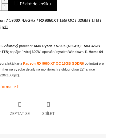
Přidat do košíku
n 7 5700X 4.6GHz / RX9060XT-16G OC / 32GB / 1TB /
00W / Win11
16-vláknový
procesor
AMD Ryzen 7 5700X (4.6GHz)
;
RAM
32GB
D
1TB
; napájecí zdroj
600W
; operační systém
Windows 11 Home 64-
 grafická karta
Radeon RX 9060 XT OC 16GB GDDR6
optimální pro
h her na vysoké detaily na monitorech s úhlopříckou 22“ a více
1920x1080px).
informace
ZEPTAT SE
SDÍLET