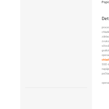
Popi
Det
proce
chladi
zákla
zvuko
síťová
grafic
opera
chlad
SSD d
napáje
počít
opera