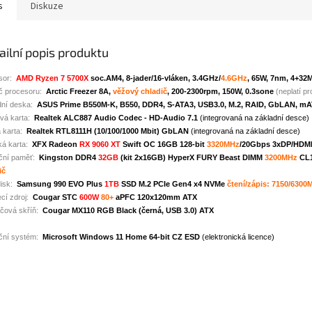
s
Diskuze
ailní popis produktu
sor:
AMD Ryzen 7 5700X
soc.AM4, 8-jader/16-vláken, 3.4GHz/
4.6GHz
, 65W, 7nm, 4+32M
č procesoru:
Arctic Freezer 8A,
věžový chladič
, 200-2300rpm, 150W, 0.3sone
(neplatí pr
dní deska:
ASUS Prime B550M-K, B550, DDR4, S-ATA3, USB3.0, M.2, RAID, GbLAN, m
vá karta:
Realtek ALC887 Audio Codec - HD-Audio 7.1
(integrovaná na základní desce)
 karta:
Realtek RTL8111H (10/100/1000 Mbit) GbLAN
(integrovaná na základní desce)
ká karta:
XFX Radeon
RX 9060 XT
Swift OC 16GB 128-bit
3320MHz
/20Gbps 3xDP/HDM
ční paměť:
Kingston DDR4
32GB
(kit 2x16GB) HyperX FURY Beast DIMM
3200MHz
CL1
ič
isk:
Samsung 990 EVO Plus
1TB
SSD M.2 PCIe Gen4 x4 NVMe
čtení/zápis: 7150/630
cí zdroj:
Cougar STC
600W
80+
aPFC 120x120mm ATX
ačová skříň:
Cougar MX110 RGB Black (černá, USB 3.0) ATX
ční systém:
Microsoft Windows 11 Home 64-bit CZ ESD
(elektronická licence)