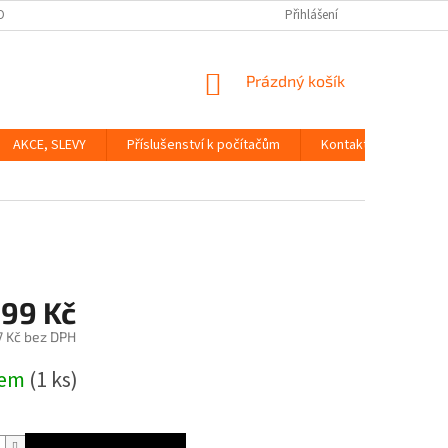
OBNÍCH ÚDAJŮ
Přihlášení
NÁKUPNÍ
Prázdný košík
KOŠÍK
AKCE, SLEVY
Příslušenství k počítačům
Kontakty
Dopr
999 Kč
7 Kč bez DPH
dem
(1 ks)