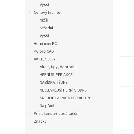
n
Vyšší
e
Cenový hit Intel
l
Nižší
Střední
Vyšší
Herní mini PC
PC pro CAD
AKCE, SLEVY
Akce, tipy, doprodej
HERNÍ SUPER AKCE
NABÍDKA TÝDNE
NEJLEVNĚJŠÍ HERNÍ S DDR5
SNĚHOBÍLÁ ŘADA HERNÍCH PC
Na přání
Příslušenství k počítačům
Značky