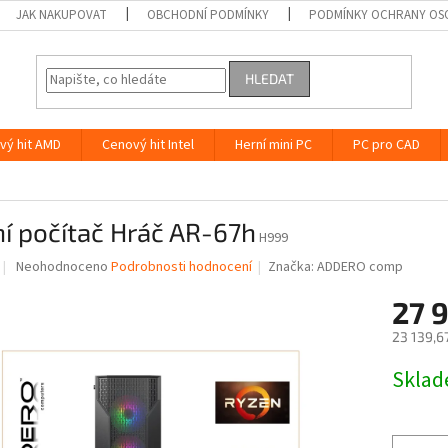
JAK NAKUPOVAT
OBCHODNÍ PODMÍNKY
PODMÍNKY OCHRANY OS
HLEDAT
vý hit AMD
Cenový hit Intel
Herní mini PC
PC pro CAD
í počítač Hráč AR-67h
H999
Průměrné
Neohodnoceno
Podrobnosti hodnocení
Značka:
ADDERO comp
hodnocení
produktu
27 
je
23 139,6
0,0
z
Měrná
Skla
5
cena:
hvězdiček.