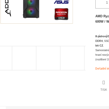
AMD Ryze
6
8-jádrový/
DDR4
; SS
bit CZ
.
Samostatná
hraní novýc
(rozlišení 
Detailní 
TISK