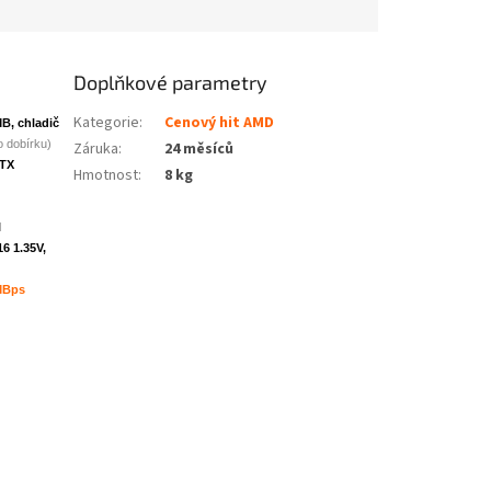
Doplňkové parametry
Kategorie
:
Cenový hit AMD
B, chladič
o dobírku)
Záruka
:
24 měsíců
ATX
Hmotnost
:
8 kg
I
6 1.35V,
0MBps