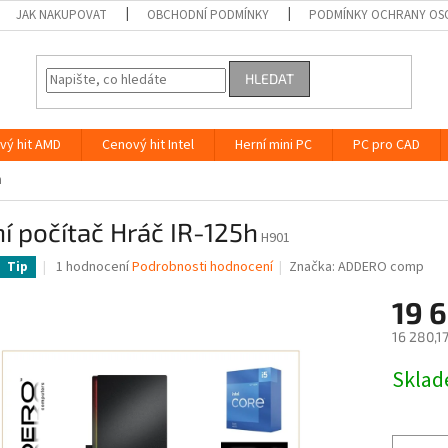
JAK NAKUPOVAT
OBCHODNÍ PODMÍNKY
PODMÍNKY OCHRANY OS
HLEDAT
vý hit AMD
Cenový hit Intel
Herní mini PC
PC pro CAD
h
í počítač Hráč IR-125h
H901
Průměrné
1 hodnocení
Podrobnosti hodnocení
Značka:
ADDERO comp
Tip
hodnocení
produktu
19 
je
16 280,1
5,0
z
Měrná
Skla
5
cena:
hvězdiček.