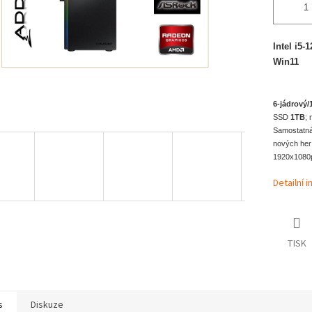
Intel i5-
6-jádrový/
SSD
1TB
; 
Samostatná
nových her 
1920x1080p
Detailní 
TISK
s
Diskuze