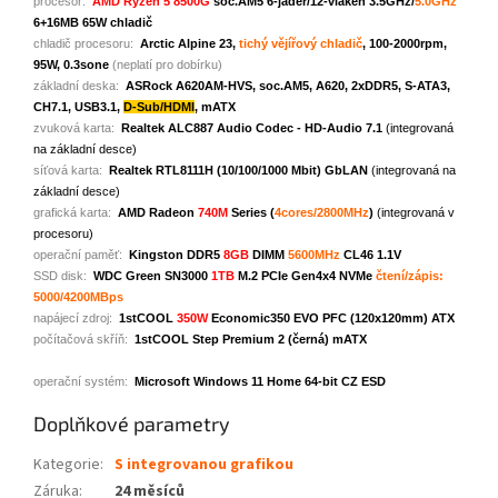
procesor:
AMD Ryzen 5 8500G
soc.AM5 6-jader/12-vláken 3.5GHz/
5.0GHz
6+16MB 65W chladič
chladič procesoru:
Arctic Alpine 23,
tichý vějířový chladič
, 100-2000rpm,
95W, 0.3sone
(neplatí pro dobírku)
základní deska:
ASRock A620AM-HVS, soc.AM5, A620, 2xDDR5, S-ATA3,
CH7.1, USB3.1,
D-Sub/HDMI
, mATX
zvuková karta:
Realtek ALC887 Audio Codec - HD-Audio 7.1
(integrovaná
na základní desce)
síťová karta:
Realtek RTL8111H (10/100/1000 Mbit) GbLAN
(integrovaná na
základní desce)
grafická karta:
AMD Radeon
740M
Series (
4cores/2800MHz
)
(integrovaná v
procesoru)
operační paměť:
Kingston DDR5
8GB
DIMM
5600MHz
CL46 1.1V
SSD disk:
WDC Green SN3000
1TB
M.2 PCIe Gen4x4 NVMe
čtení/zápis:
5000/4200MBps
napájecí zdroj:
1stCOOL
350W
Economic350 EVO PFC (120x120mm) ATX
počítačová skříň:
1stCOOL Step Premium 2 (černá) mATX
operační systém:
Microsoft Windows 11 Home 64-bit CZ ESD
Doplňkové parametry
Kategorie
:
S integrovanou grafikou
Záruka
:
24 měsíců