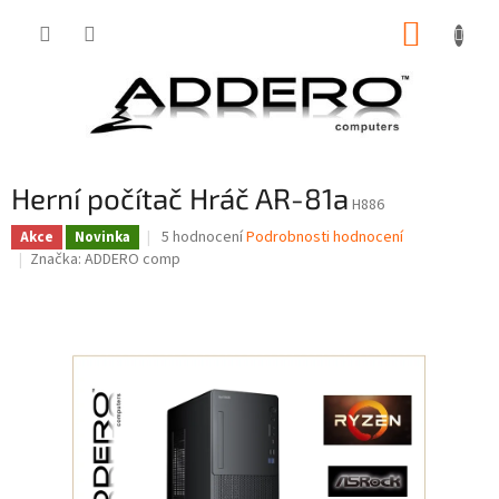
Přejít
NÁKUP
na
obsah
KOŠÍK
Herní počítač Hráč AR-81a
H886
Průměrné
5 hodnocení
Podrobnosti hodnocení
Akce
Novinka
hodnocení
Značka:
ADDERO comp
produktu
je
4,4
z
5
hvězdiček.