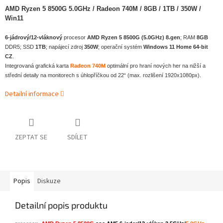
AMD Ryzen 5 8500G 5.0GHz
/ Radeon 740M / 8GB / 1TB / 350W /
Win11
6-jádrový/12-vláknový
procesor
AMD Ryzen 5 8500G (5.0GHz) 8.gen
; RAM
8GB
DDR5; SSD
1TB
; napájecí zdroj
350W
; operační systém
Windows 11 Home 64-bit
CZ
.
Integrovaná grafická karta
Radeon 740M
optimální pro hraní nových her na nižší a
střední detaily na monitorech s úhlopříčkou od 22“ (max. rozlišení 1920x1080px).
Detailní informace
ZEPTAT SE
SDÍLET
Popis
Diskuze
Detailní popis produktu