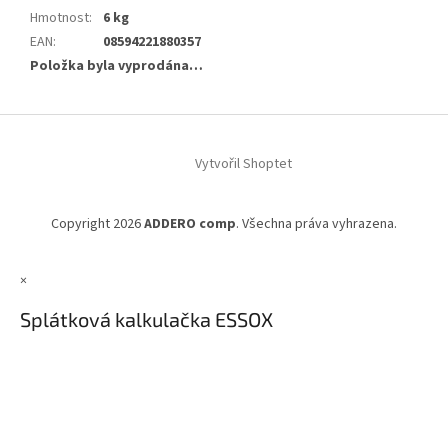
Hmotnost
:
6 kg
EAN
:
08594221880357
Položka byla vyprodána…
Z
á
Vytvořil Shoptet
p
a
t
Copyright 2026
ADDERO comp
. Všechna práva vyhrazena.
í
×
Splátková kalkulačka ESSOX