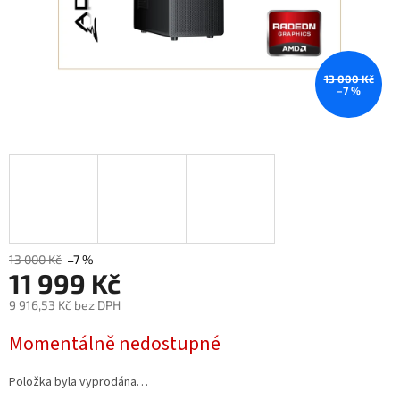
13 000 Kč
–7 %
13 000 Kč
–7 %
11 999 Kč
9 916,53 Kč bez DPH
Měrná
Momentálně nedostupné
cena:
Položka byla vyprodána…