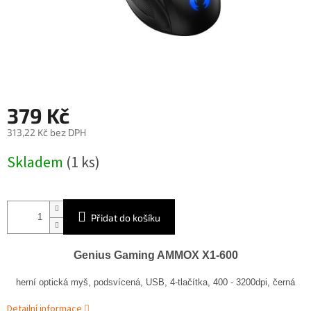
379 Kč
313,22 Kč bez DPH
Měrná
Skladem
(1 ks)
cena:
Přidat do košíku
Genius Gaming AMMOX X1-600
herní optická myš, podsvícená, USB, 4-tlačítka, 400 - 3200dpi, černá
Detailní informace