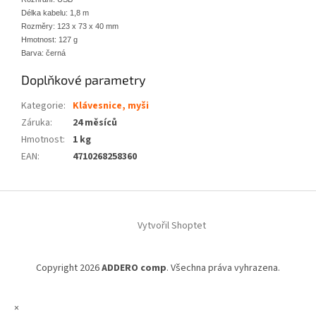
Délka kabelu: 1,8 m
Rozměry: 123 x 73 x 40 mm
Hmotnost: 127 g
Barva: černá
Doplňkové parametry
Kategorie
:
Klávesnice, myši
Záruka
:
24 měsíců
Hmotnost
:
1 kg
EAN
:
4710268258360
Z
á
Vytvořil Shoptet
p
a
t
Copyright 2026
ADDERO comp
. Všechna práva vyhrazena.
í
×