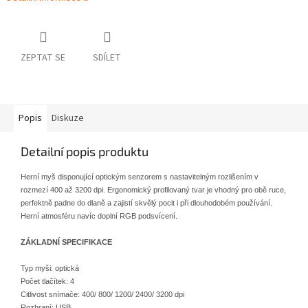
ZEPTAT SE
SDÍLET
Popis
Diskuze
Detailní popis produktu
Herní myš disponující optickým senzorem s nastavitelným rozlišením v
rozmezí 400 až 3200 dpi. Ergonomický profilovaný tvar je vhodný pro obě ruce,
perfektně padne do dlaně a zajistí skvělý pocit i při dlouhodobém používání.
Herní atmosféru navíc doplní RGB podsvícení.
ZÁKLADNÍ SPECIFIKACE
Typ myši: optická
Počet tlačítek: 4
Citlivost snímače: 400/ 800/ 1200/ 2400/ 3200 dpi
Rozhraní: USB