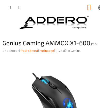
Přejít
NÁKUP
na
obsah
KOŠÍK
Genius Gaming AMMOX X1-600
P160
Průměrné
1 hodnocení
Podrobnosti hodnocení
Značka:
Genius
hodnocení
produktu
je
5,0
z
5
hvězdiček.