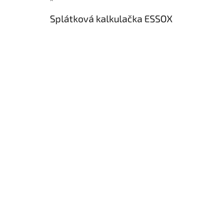
×
t
í
Splátková kalkulačka ESSOX