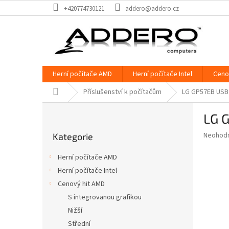
Přejít
+420774730121
addero@addero.cz
na
obsah
Herní počítače AMD
Herní počítače Intel
Ceno
Domů
Příslušenství k počítačům
LG GP57EB USB2
P
LG 
o
Přeskočit
s
Průměr
Neohod
Kategorie
kategorie
t
hodnoce
r
produkt
Herní počítače AMD
a
je
Herní počítače Intel
0,0
n
z
Cenový hit AMD
n
5
í
S integrovanou grafikou
hvězdič
p
Nižší
a
Střední