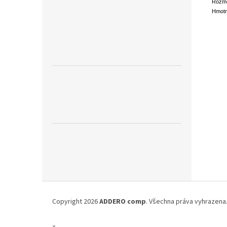
Rozmě
Hmotn
Z
á
Copyright 2026
ADDERO comp
. Všechna práva vyhrazena
p
a