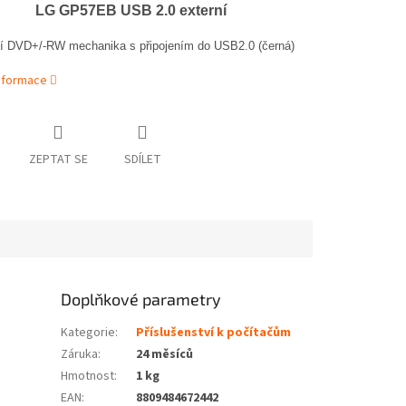
LG GP57EB USB 2.0 externí
ní DVD+/-RW mechanika s připojením do USB2.0 (černá)
informace
ZEPTAT SE
SDÍLET
Doplňkové parametry
Kategorie
:
Příslušenství k počítačům
Záruka
:
24 měsíců
Hmotnost
:
1 kg
EAN
:
8809484672442