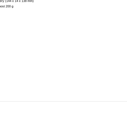
ry (144 x 14 x 138 mm)
ost 200 g
.