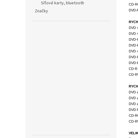
Síťové karty, bluetooth
CD-RO
Značky
DVD 
RYCH
DVD +
DVD +
DVD-
DVD-
DVD 
DVD-
DVD-
CD-R
CD-R
RYCH
DVD ±
DVD ±
DVD 
DVD-
CD-RO
CD-R
VELI