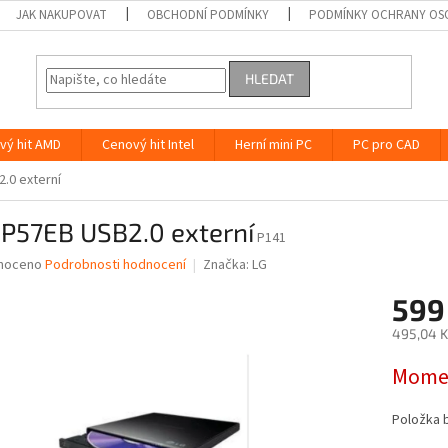
JAK NAKUPOVAT
OBCHODNÍ PODMÍNKY
PODMÍNKY OCHRANY OS
HLEDAT
vý hit AMD
Cenový hit Intel
Herní mini PC
PC pro CAD
.0 externí
GP57EB USB2.0 externí
P141
né
noceno
Podrobnosti hodnocení
Značka:
LG
ní
599
u
495,04 K
Měrná
Momen
cena:
ek.
Položka 