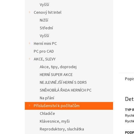
n
Vyšší
e
Cenový hit Intel
l
Nižší
Střední
Vyšší
Herní mini PC
PC pro CAD
AKCE, SLEVY
Akce, tipy, doprodej
HERNÍ SUPER AKCE
Popi
NEJLEVNĚJŠÍ HERNÍ S DDR5
SNĚHOBÍLÁ ŘADA HERNÍCH PC
Na přání
Det
Příslušenství k počítačům
TYP 
Chladiče
Rychl
Klávesnice, myši
Rychl
Reproduktory, sluchátka
PODP