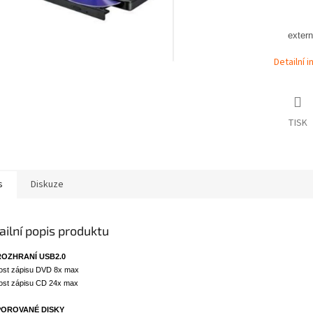
exter
Detailní 
TISK
s
Diskuze
ailní popis produktu
ROZHRANÍ USB2.0
ost zápisu DVD 8x max
ost zápisu CD 24x max
OROVANÉ DISKY