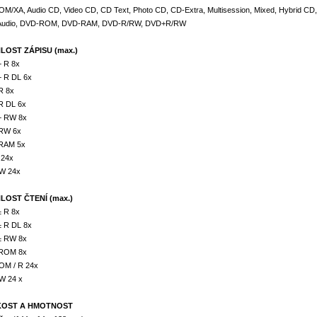
M/XA, Audio CD, Video CD, CD Text, Photo CD, CD-Extra, Multisession, Mixed, Hybrid CD
Audio, DVD-ROM, DVD-RAM, DVD-R/RW, DVD+R/RW
LOST ZÁPISU (max.)
 R 8x
 R DL 6x
R 8x
R DL 6x
+ RW 8x
RW 6x
RAM 5x
 24x
W 24x
LOST ČTENÍ (max.)
 R 8x
 R DL 8x
± RW 8x
ROM 8x
M / R 24x
W 24 x
KOST A HMOTNOST