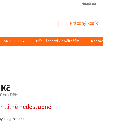
OBNÍCH ÚDAJŮ
Přihlášení
NÁKUPNÍ
Prázdný košík
KOŠÍK
AKCE, SLEVY
Příslušenství k počítačům
Kontakty
Dopr
 Kč
č bez DPH
tálně nedostupné
byla vyprodána…