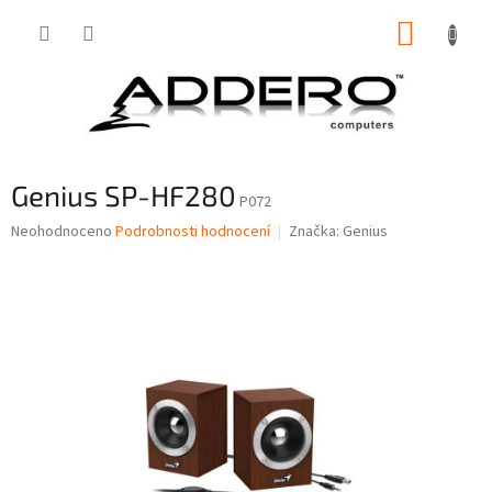
Přejít
NÁKUP
na
obsah
KOŠÍK
Genius SP-HF280
P072
Průměrné
Neohodnoceno
Podrobnosti hodnocení
Značka:
Genius
hodnocení
produktu
je
0,0
z
5
hvězdiček.