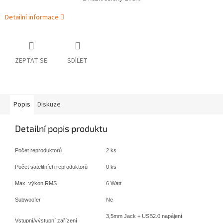
Detailní informace
ZEPTAT SE
SDÍLET
Popis
Diskuze
Detailní popis produktu
Počet reproduktorů
2 ks
Počet satelitních reproduktorů
0 ks
Max. výkon RMS
6 Watt
Subwoofer
Ne
3,5mm Jack + USB2.0 napájení
Vstupní/výstupní zařízení