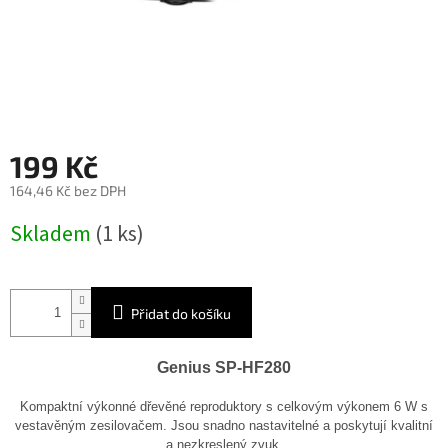
199 Kč
164,46 Kč bez DPH
Měrná
Skladem
(1 ks)
cena:
Přidat do košíku
Genius SP-HF280
Kompaktní výkonné dřevěné reproduktory s celkovým výkonem 6 W s
vestavěným zesilovačem. Jsou snadno nastavitelné a poskytují kvalitní
a nezkreslený zvuk.