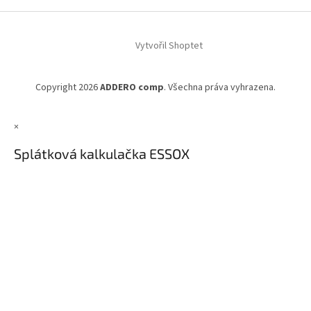
Z
á
Vytvořil Shoptet
p
a
t
Copyright 2026
ADDERO comp
. Všechna práva vyhrazena.
í
×
Splátková kalkulačka ESSOX