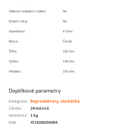
Dálkové ovládání v balení
Ne
Externí zdroj
Ne
Impedance
4 Ohm
Barva
Černá
Šířka
100 mm
Výška
140 mm
Hloubka
100 mm
Doplňkové parametry
Kategorie
:
Reproduktory, sluchátka
Záruka
:
24 měsíců
Hmotnost
:
1 kg
EAN
:
4710268256984