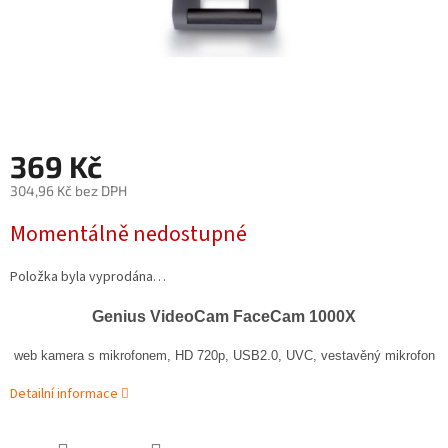
369 Kč
304,96 Kč bez DPH
Měrná
Momentálně nedostupné
cena:
Položka byla vyprodána…
Genius VideoCam FaceCam 1000X
web kamera s mikrofonem, HD 720p, USB2.0, UVC, vestavěný mikrofon
Detailní informace