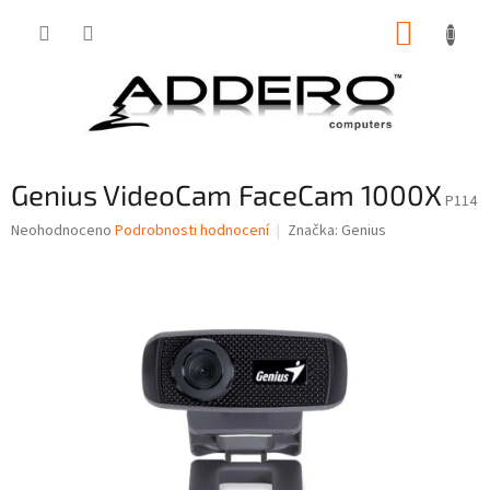
Přejít
NÁKUP
na
obsah
KOŠÍK
Genius VideoCam FaceCam 1000X
P114
Průměrné
Neohodnoceno
Podrobnosti hodnocení
Značka:
Genius
hodnocení
produktu
je
0,0
z
5
hvězdiček.