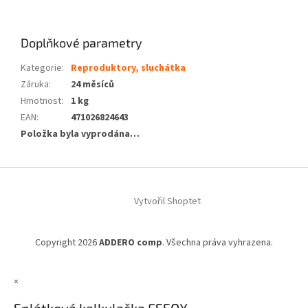
Doplňkové parametry
Kategorie
:
Reproduktory, sluchátka
Záruka
:
24 měsíců
Hmotnost
:
1 kg
EAN
:
471026824643
Položka byla vyprodána…
Z
á
Vytvořil Shoptet
p
a
t
Copyright 2026
ADDERO comp
. Všechna práva vyhrazena.
í
×
Splátková kalkulačka ESSOX