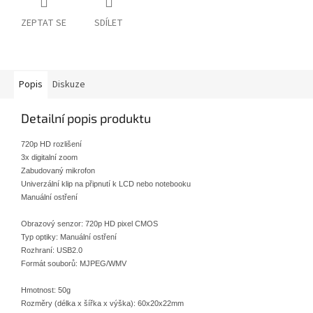
ZEPTAT SE
SDÍLET
Popis
Diskuze
Detailní popis produktu
720p HD rozlišení
3x digitalní zoom
Zabudovaný mikrofon
Univerzální klip na připnutí k LCD nebo notebooku
Manuální ostření
Obrazový senzor: 720p HD pixel CMOS
Typ optiky: Manuální ostření
Rozhraní: USB2.0
Formát souborů: MJPEG/WMV
Hmotnost: 50g
Rozměry (délka x šířka x výška): 60x20x22mm