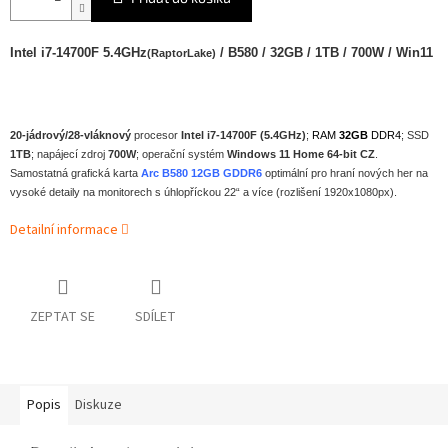
Intel i7-14700F 5.4GHz
/ B580 / 32GB / 1TB / 700W / Win11
(RaptorLake)
20-jádrový/28-vláknový
procesor
Intel i7-14700F (5.4GHz)
;
RAM
32GB
DDR4
; SSD
1TB
; napájecí zdroj
700W
; operační systém
Windows 11 Home 64-bit CZ
.
Samostatná grafická karta
Arc B580 12GB GDDR6
optimální pro hraní nových her na
vysoké detaily na monitorech s úhlopříckou 22“ a více (rozlišení 1920x1080px).
Detailní informace
ZEPTAT SE
SDÍLET
Popis
Diskuze