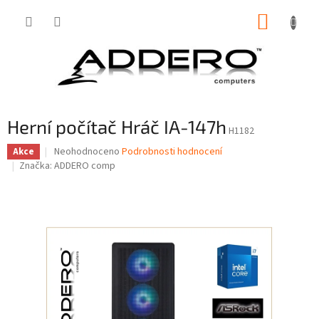
Přejít
NÁKUP
na
obsah
KOŠÍK
Herní počítač Hráč IA-147h
H1182
Průměrné
Neohodnoceno
Podrobnosti hodnocení
Akce
hodnocení
Značka:
ADDERO comp
produktu
je
0,0
z
5
hvězdiček.