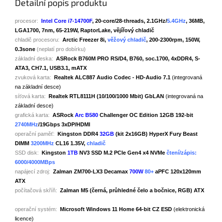
Detailní popis produktu
procesor:
Intel Core i7-14700F
, 20-core/28-threads, 2.1GHz/
5.4GHz
, 36MB,
LGA1700, 7nm, 65-219W, RaptorLake, vějířový chladič
chladič procesoru:
Arctic Freezer 8i,
věžový chladič
, 200-2300rpm, 150W,
0.3sone
(neplatí pro dobírku)
základní deska:
ASRock B760M PRO RS/D4, B760, soc.1700, 4xDDR4, S-
ATA3, CH7.1, USB3.1, mATX
zvuková karta:
Realtek ALC887 Audio Codec - HD-Audio 7.1
(integrovaná
na základní desce)
síťová karta:
Realtek RTL8111H (10/100/1000 Mbit) GbLAN
(integrovaná na
základní desce)
grafická karta:
ASRock
Arc B580
Challenger OC Edition 12GB 192-bit
2740MHz
/19Gbps 3xDP/HDMI
operační paměť:
Kingston DDR4
32GB
(kit 2x16GB) HyperX Fury Beast
DIMM
3200MHz
CL16 1.35V,
chladič
SSD disk:
Kingston
1TB
NV3 SSD M.2 PCIe Gen4 x4 NVMe
čtení/zápis:
6000/4000MBps
napájecí zdroj:
Zalman ZM700-LX3 Decamax
700W
80+
aPFC 120x120mm
ATX
počítačová skříň:
Zalman M5 (černá, průhledné čelo a bočnice, RGB) ATX
operační systém:
Microsoft Windows 11 Home 64-bit CZ ESD
(elektronická
licence)