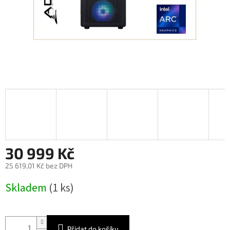
30 999 Kč
25 619,01 Kč bez DPH
Měrná
Skladem
(1 ks)
cena:
Přidat do košíku