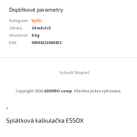
Doplňkové parametry
Kategorie
:
Vyšší
Záruka
:
24 měsíců
Hmotnost
:
8 kg
EAN
:
08594221880432
Z
á
Vytvořil Shoptet
p
a
t
Copyright 2026
ADDERO comp
. Všechna práva vyhrazena.
í
×
Splátková kalkulačka ESSOX