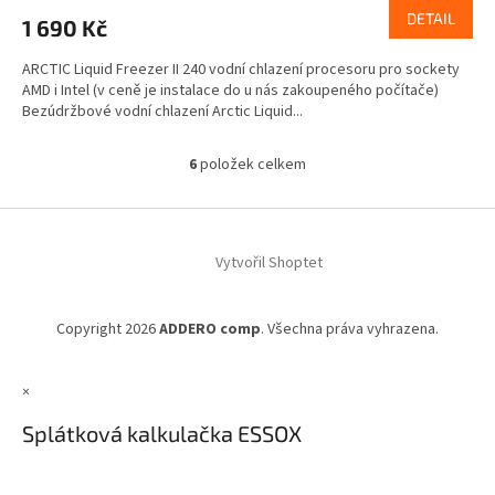
DETAIL
1 690 Kč
ARCTIC Liquid Freezer II 240 vodní chlazení procesoru pro sockety
AMD i Intel (v ceně je instalace do u nás zakoupeného počítače)
Bezúdržbové vodní chlazení Arctic Liquid...
6
položek celkem
O
v
l
Z
á
á
d
Vytvořil Shoptet
p
a
a
c
t
í
Copyright 2026
ADDERO comp
. Všechna práva vyhrazena.
í
p
r
v
×
k
y
Splátková kalkulačka ESSOX
v
ý
p