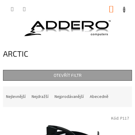
Přejít
NÁKUP
na
obsah
KOŠÍK
ARCTIC
OTEVŘÍT FILTR
Ř
a
Nejlevnější
Nejdražší
Nejprodávanější
Abecedně
z
e
V
n
Kód:
P117
ý
í
p
p