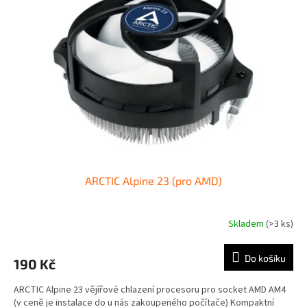
i
r
s
o
p
d
r
u
o
k
d
t
u
ů
k
t
ů
ARCTIC Alpine 23 (pro AMD)
Skladem
(>3 ks)
Do košíku
190 Kč
ARCTIC Alpine 23 vějířové chlazení procesoru pro socket AMD AM4
(v ceně je instalace do u nás zakoupeného počítače) Kompaktní