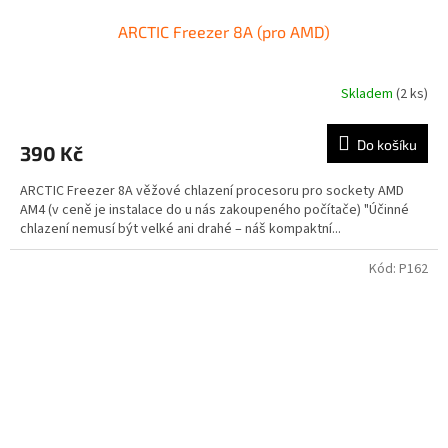
ARCTIC Freezer 8A (pro AMD)
Skladem
(2 ks)
Do košíku
390 Kč
ARCTIC Freezer 8A věžové chlazení procesoru pro sockety AMD
AM4 (v ceně je instalace do u nás zakoupeného počítače) "Účinné
chlazení nemusí být velké ani drahé – náš kompaktní...
Kód:
P162