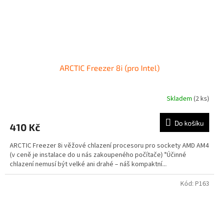
ARCTIC Freezer 8i (pro Intel)
Skladem
(2 ks)
Do košíku
410 Kč
ARCTIC Freezer 8i věžové chlazení procesoru pro sockety AMD AM4
(v ceně je instalace do u nás zakoupeného počítače) "Účinné
chlazení nemusí být velké ani drahé – náš kompaktní...
Kód:
P163