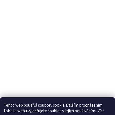
i
s
u
Tento web používá soubory cookie. Dalším procházením
tohoto webu vyjadřujete souhlas s jejich používáním.. Více